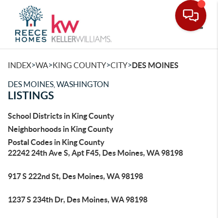
Toggle
>
>
>
>
INDEX
WA
KING COUNTY
CITY
DES MOINES
DES MOINES, WASHINGTON
LISTINGS
School Districts in King County
Neighborhoods in King County
Postal Codes in King County
22242 24th Ave S, Apt F45, Des Moines, WA 98198
917 S 222nd St, Des Moines, WA 98198
1237 S 234th Dr, Des Moines, WA 98198